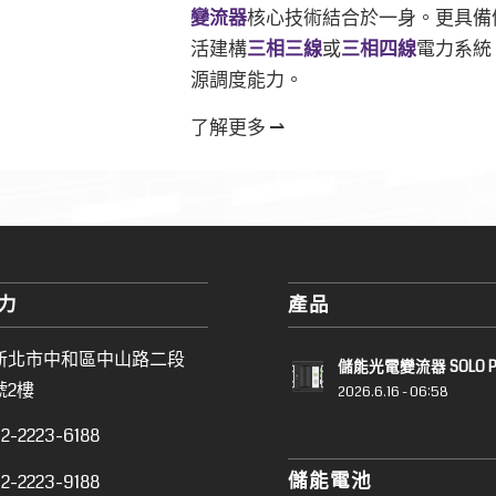
變流器
核心技術結合於一身。更具備
活建構
三相三線
或
三相四線
電力系統
源調度能力。
了解更多 ⇀
力
產品
新北市中和區中山路二段
儲能光電變流器 SOLO Pl
號2樓
2026.6.16 - 06:58
2-2223-6188
儲能電池
2-2223-9188