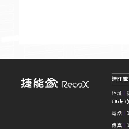
達旺電
地 址
┃
616巷3
電 話
┃
0
傳 真
┃
0