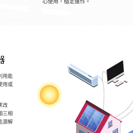
心使用，穩定運作。
器
利用能
使用或
求改
相三相
能源解